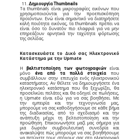
11.
Δημιουργία
Thumbnails
Τα thumbnails είναι μικρογραφίες εικόνων που
χρησιμοποιούνται για την προεπισκόπηση
προϊόντων. Ενώ είναι σημαντικό να διατηρήσετε
καλή ποιότητα εικόνας, τα thumbnails πρέπει να
είναι όσο το δυνατόν πιο ελαφριά για να μην
επηρεάζουν αρνητικά την ταχύτητα φόρτωσης
της σελίδας.
Κατασκευάστε το Δικό σας Ηλεκτρονικό
Κατάστημα με την Upmate
Η
είναι
βελτιστοποίηση των φωτογραφιών
μόνο
που
ένα από τα πολλά στοιχεία
συμβάλλουν στην επιτυχία ενός ηλεκτρονικού
καταστήματος. Αν θέλετε να δημιουργήσετε ένα
ηλεκτρονικό κατάστημα που θα ξεχωρίζει, θα
προσελκύει πελάτες και θα οδηγεί σε πωλήσεις,
η Upmate είναι εδώ για να σας βοηθήσει. Με
την εμπειρία και την τεχνογνωσία μας,
μπορούμε να σας καθοδηγήσουμε σε κάθε βήμα
της διαδικασίας, από το σχεδιασμό και την
ανάπτυξη μέχρι τη βελτιστοποίηση και την
προώθηση. Επικοινωνήστε μαζί μας σήμερα για
μια δωρεάν συμβουλευτική συνεδρία και
ανακαλύψτε πώς μπορούμε να σας βοηθήσουμε
να πετύχετε τους στόχους σας στο ηλεκτρονικό