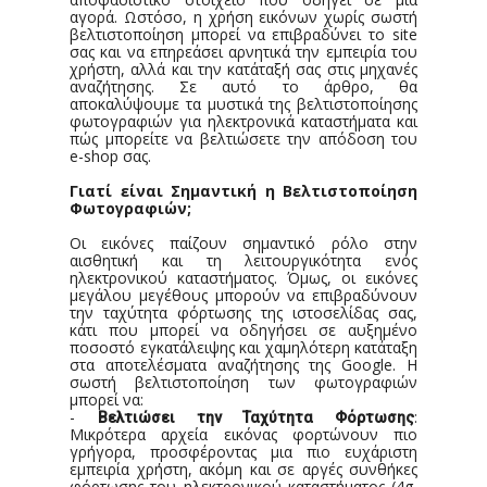
αγορά. Ωστόσο, η χρήση εικόνων χωρίς σωστή
βελτιστοποίηση μπορεί να επιβραδύνει το site
σας και να επηρεάσει αρνητικά την εμπειρία του
χρήστη, αλλά και την κατάταξή σας στις μηχανές
αναζήτησης. Σε αυτό το άρθρο, θα
αποκαλύψουμε τα μυστικά της βελτιστοποίησης
φωτογραφιών για ηλεκτρονικά καταστήματα και
πώς μπορείτε να βελτιώσετε την απόδοση του
e-shop σας.
Γιατί είναι Σημαντική η Βελτιστοποίηση
Φωτογραφιών;
Οι εικόνες παίζουν σημαντικό ρόλο στην
αισθητική και τη λειτουργικότητα ενός
ηλεκτρονικού καταστήματος. Όμως, οι εικόνες
μεγάλου μεγέθους μπορούν να επιβραδύνουν
την ταχύτητα φόρτωσης της ιστοσελίδας σας,
κάτι που μπορεί να οδηγήσει σε αυξημένο
ποσοστό εγκατάλειψης και χαμηλότερη κατάταξη
στα αποτελέσματα αναζήτησης της Google. Η
σωστή βελτιστοποίηση των φωτογραφιών
μπορεί να:
-
:
Βελτιώσει την Ταχύτητα Φόρτωσης
Μικρότερα αρχεία εικόνας φορτώνουν πιο
γρήγορα, προσφέροντας μια πιο ευχάριστη
εμπειρία χρήστη, ακόμη και σε αργές συνθήκες
φόρτωσης του ηλεκτρονικού καταστήματος (4g,