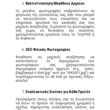
Βελτιστοποίηση Μεγέθους Αρχείου
Οι μεγάλες φωτογραφίες επιβραδύνουν τη
φόρτωση της ιστοσελίδας σας, κάτι που μπορεί
να απογοητεύσει τους επισκέπτες και να
επηρεάσει αρνητικά την κατάταξή σας στις
μηχανές αναζήτησης. Συμπιέστε τις φωτογραφίες
σας χωρίς να θυσιάζετε την ποιότητα,
χρησιμοποιώντας εργαλεία όπως το TinyPNG ή
το Kraken.io
SEO
Φιλικές Φωτογραφίες
Βοηθήστε τις μηχανές αναζήτησης να
κατανοήσουν το περιεχόμενο των
φωτογραφιών σας χρησιμοποιώντας
περιγραφικά ονόματα αρχείων (π.χ., "μπλε-
βαμβακερό-t-shirt.jpg" αντί για "IMG001.jpg") και
συμπληρώνοντας το alt text με σχετικές λέξεις-
κλειδιά.
Εναλλακτικές Εικόνες για Κάθε Προϊόν
Προσφέρετε στους πελάτες σας τη δυνατότητα
να δουν το προϊόν σε διαφορετικά χρώματα ή
σχέδια, παρέχοντας εναλλακτικές εικόνες για